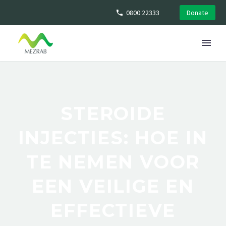
0800 22333
Donate
STEROIDE
INJECTIES: HOE IN
TE NEMEN VOOR
EEN VEILIGE EN
EFFECTIEVE