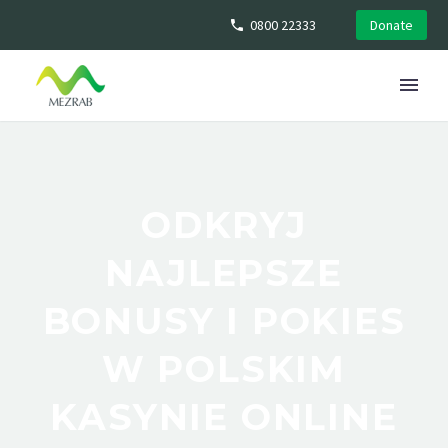
0800 22333
Donate
ODKRYJ
NAJLEPSZE
BONUSY I POKIES
W POLSKIM
KASYNIE ONLINE