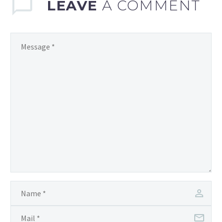
LEAVE
A COMMENT